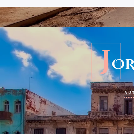
J
OR
AU